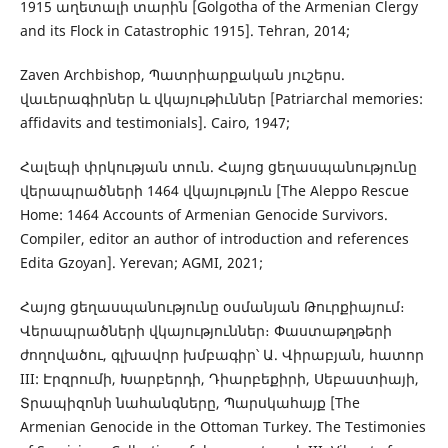
1915 աղետալի տարին [Golgotha of the Armenian Clergy
and its Flock in Catastrophic 1915]. Tehran, 2014;
Zaven Archbishop, Պատրիարքական յուշերս.
վաւերագիրներ և վկայութիւններ [Patriarchal memories:
affidavits and testimonials]. Cairo, 1947;
Հալեպի փրկության տուն. Հայոց ցեղասպանությունը
վերապրածների 1464 վկայություն [The Aleppo Rescue
Home: 1464 Accounts of Armenian Genocide Survivors.
Compiler, editor an author of introduction and references
Edita Gzoyan]. Yerevan; AGMI, 2021;
Հայոց ցեղասպանությունը օսմանյան Թուրքիայում։
Վերապրածների վկայություններ։ Փաստաթղթերի
ժողովածու, գլխավոր խմբագիր՝ Ա. Վիրաբյան, հատոր
III: Էրզրումի, Խարբերդի, Դիարբեքիրի, Սեբաստիայի,
Տրապիզոնի նահանգները, Պարսկահայք [The
Armenian Genocide in the Ottoman Turkey. The Testimonies