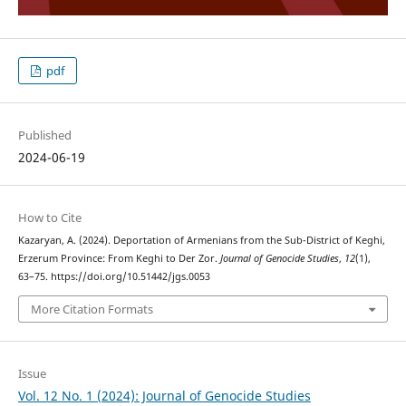
pdf
Published
2024-06-19
How to Cite
Kazaryan, A. (2024). Deportation of Armenians from the Sub-District of Keghi,
Erzerum Province: From Keghi to Der Zor.
Journal of Genocide Studies
,
12
(1),
63–75. https://doi.org/10.51442/jgs.0053
More Citation Formats
Issue
Vol. 12 No. 1 (2024): Journal of Genocide Studies